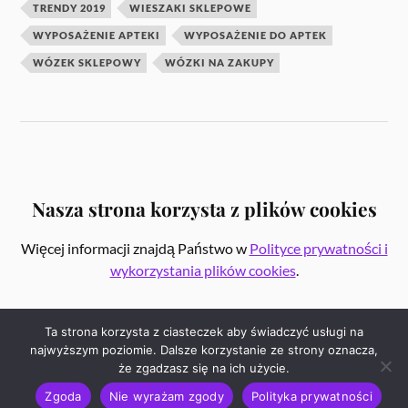
TRENDY 2019
WIESZAKI SKLEPOWE
WYPOSAŻENIE APTEKI
WYPOSAŻENIE DO APTEK
WÓZEK SKLEPOWY
WÓZKI NA ZAKUPY
Nasza strona korzysta z plików cookies
Więcej informacji znajdą Państwo w
Polityce prywatności i
wykorzystania plików cookies
.
Ta strona korzysta z ciasteczek aby świadczyć usługi na
najwyższym poziomie. Dalsze korzystanie ze strony oznacza,
że zgadzasz się na ich użycie.
&
OPARTE NA
WORDPRESS
THEME BY
ANDERS NORÉN
Zgoda
Nie wyrażam zgody
Polityka prywatności