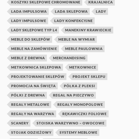
KOSZYKI SKLEPOWE CHROMOWANE
KRAJALNICA
LADA IMPULSOWA
LADA SKLEPOWA
LADY
LADY IMPULSOWE
LADY KONFEKCYJNE
LADY SKLEPOWE TYP L4
MANEKINY KRAWIECKIE
MEBLE DO SKLEPÓW
MEBLE NA WYMIAR
MEBLE NA ZAMÓWIENIE
MEBLE PAULOWNIA
MEBLE Z DREWNA
MERCHANDISING
METKOWNICA SKLEPOWA
METKOWNICE
PROJEKTOWANIE SKLEPÓW
PROJEKT SKLEPU
PROMOCJA NA ŚWIĘTA
PÓŁKA Z PLEKSI
PÓŁKI Z DREWNA
REGAŁ NA PIECZYWO
REGAŁY METALOWE
REGAŁY MONOPOLOWE
REGAŁY NA WARZYWA
RĘKAWICZKI FOLIOWE
SCANERY
STOISKA WARZYWNO – OWOCOWE
STOJAK ODZIEŻOWY
SYSTEMY MEBLOWE