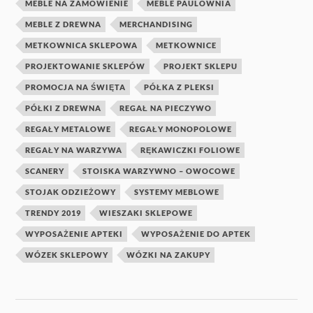
MEBLE NA ZAMÓWIENIE
MEBLE PAULOWNIA
MEBLE Z DREWNA
MERCHANDISING
METKOWNICA SKLEPOWA
METKOWNICE
PROJEKTOWANIE SKLEPÓW
PROJEKT SKLEPU
PROMOCJA NA ŚWIĘTA
PÓŁKA Z PLEKSI
PÓŁKI Z DREWNA
REGAŁ NA PIECZYWO
REGAŁY METALOWE
REGAŁY MONOPOLOWE
REGAŁY NA WARZYWA
RĘKAWICZKI FOLIOWE
SCANERY
STOISKA WARZYWNO – OWOCOWE
STOJAK ODZIEŻOWY
SYSTEMY MEBLOWE
TRENDY 2019
WIESZAKI SKLEPOWE
WYPOSAŻENIE APTEKI
WYPOSAŻENIE DO APTEK
WÓZEK SKLEPOWY
WÓZKI NA ZAKUPY